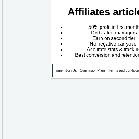
Affiliates artic
50% profit in first mont
Dedicated managers
Earn on second tier
No negative carryover
Accurate stats & trackin
Best conversion and retentio
Home
|
Join Us
|
Commision Plans
|
Terms and conditio