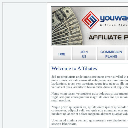
Welcome to Affiliates
Sed ut perspiciatis unde omnis iste natus error sit vSed ut p
unde omnis iste natus error sit voluptatem accusantium 
laudantium, totam rem aperiam, eaque ipsa quae ab illo i
veritatis et quasi architecto beatae vitae dicta sunt explica
Nemo enim ipsam voluptatem quia voluptas sit aspernatur 
fugit, sed quia consequuntur magni dolores eos qui ratio
sequi nesciunt.
Neque porro quisquam est, qui dolorem ipsum quia dolor 
consectetur, adipisci velit, sed quia non numquam eius m
incidunt ut labore et dolore magnam aliquam quaerat vol
Ut enim ad minima veniam, quis nostrum exercitationem 
suscipit laboriosam.